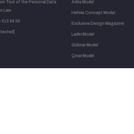
tion Text of the Personal Data
Adria Model
on Law
Hafele Concept Model
 313 59 59
Exclusive Design Magazine
otected]
Ladin Model
Göknar Model
Çınar Model