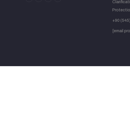
Clarifica
Protecti
+90 (545)
[email pr