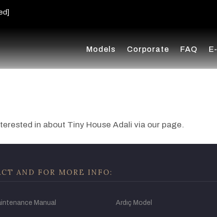
ed]
Models
Corporate
FAQ
E
nterested in about Tiny House Adali via our page.
CT AND FOR MORE INFO:
aintenance Manual
Ardıç Model