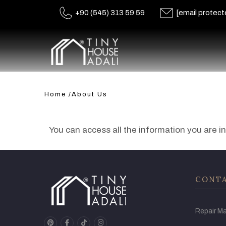
+90 (545) 313 59 59
[email protect
Home
/
About Us
You can access all the information you are i
CONTA
Repair M
pinterest
facebook
tiktok
instagram