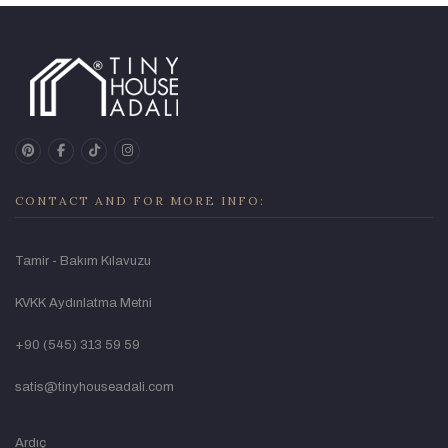
pinterest
facebook
tiktok
instagram
CONTACT AND FOR MORE INFO:
Tamir - Bakım Kılavuzu
KVKK Aydınlatma Metni
+90 (545) 313 59 59
satis@tinyhouseadali.com
Ardıç