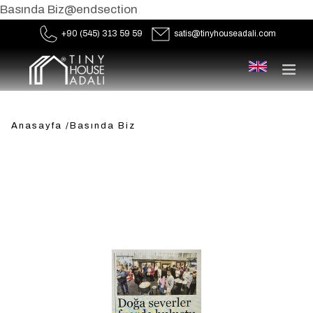
Basında Biz@endsection
+90 (545) 313 59 59
satis@tinyhouseadali.com
Basında Biz
men
Anasayfa
/
Basında Biz