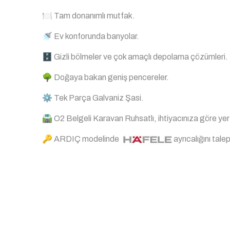
🍽 Tam donanımlı mutfak.
🚿 Ev konforunda banyolar.
🗄 Gizli bölmeler ve çok amaçlı depolama çözümleri.
🌳 Doğaya bakan geniş pencereler.
⚙ Tek Parça Galvaniz Şasi.
🛣 O2 Belgeli Karavan Ruhsatlı, ihtiyacınıza göre yer 
🔑 ARDIÇ modelinde
ayrıcalığını talep