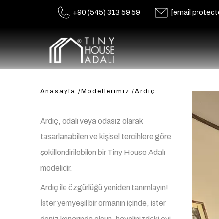
+90 (545) 313 59 59
[email protect
Anasayfa
/
Modellerimiz
/
Ardıç
Ardıç, odalı veya odasız olarak
tasarlanabilen ve kişisel tercihlere göre
şekillendirilebilen bir Tiny House Adalı
modelidir.
Ardıç ile özgürlüğü yeniden tanımlayın!
İster yemyeşil bir ormanın içinde, ister
deniz kenarında olsun, hayalinizdeki evi