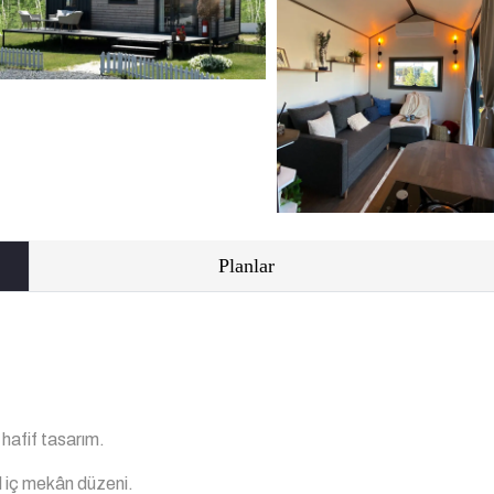
Planlar
 hafif tasarım.
 iç mekân düzeni.