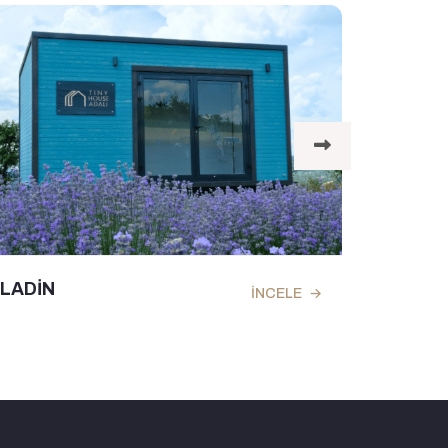
DIN
EXCLUSIV
İNCELE