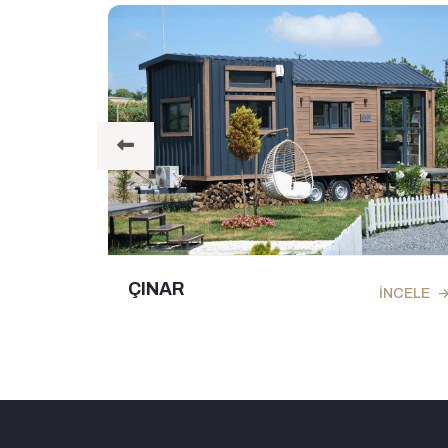
ÇINAR
ELE
İNCELE