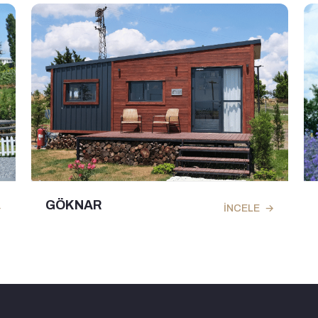
GÖKNAR
LA
İNCELE