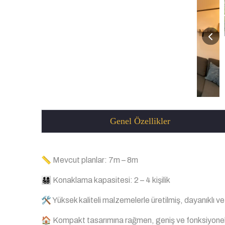
Genel Özellikler
📏 Mevcut planlar: 7m – 8m
👨‍👩‍👧‍👦 Konaklama kapasitesi: 2 – 4 kişilik
🛠 Yüksek kaliteli malzemelerle üretilmiş, dayanıklı ve
🏠 Kompakt tasarımına rağmen, geniş ve fonksiyonel