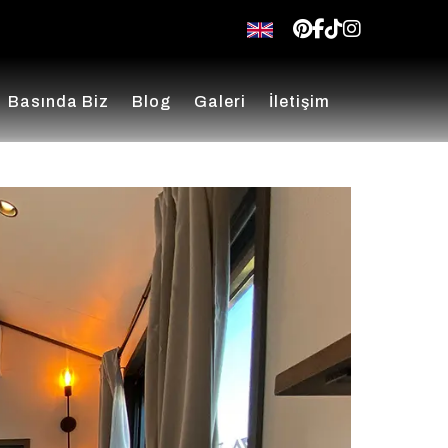
pinterest
facebook
tiktok
insta
Basında Biz
Blog
Galeri
İletişim