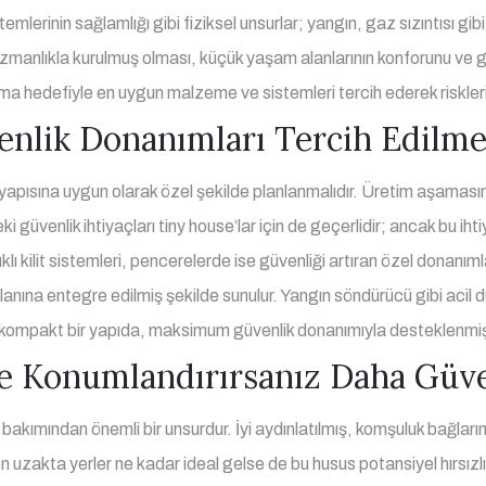
mlerinin sağlamlığı gibi fiziksel unsurlar; yangın, gaz sızıntısı gibi 
n uzmanlıkla kurulmuş olması, küçük yaşam alanlarının konforunu ve g
a hedefiyle en uygun malzeme ve sistemleri tercih ederek riskler
nlik Donanımları Tercih Edilme
yapısına uygun olarak özel şekilde planlanmalıdır. Üretim aşaması
i güvenlik ihtiyaçları tiny house’lar için de geçerlidir; ancak bu
lı kilit sistemleri, pencerelerde ise güvenliği artıran özel donanı
lanına entegre edilmiş şekilde sunulur. Yangın söndürücü gibi acil 
ir ve kompakt bir yapıda, maksimum güvenlik donanımıyla desteklenmiş
e Konumlandırırsanız Daha Güv
kımından önemli bir unsurdur. İyi aydınlatılmış, komşuluk bağlarını
 uzakta yerler ne kadar ideal gelse de bu husus potansiyel hırsızlı