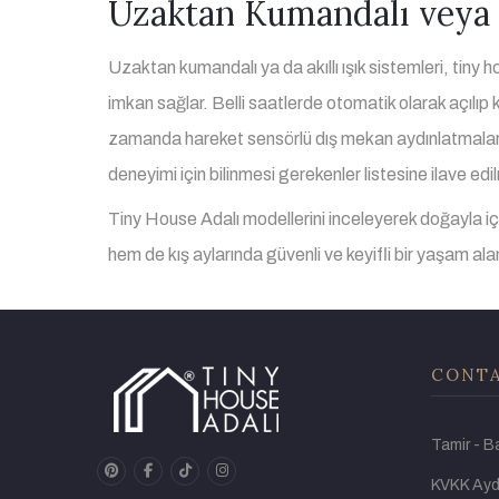
Uzaktan Kumandalı veya Ak
Uzaktan kumandalı ya da akıllı ışık sistemleri, tiny
imkan sağlar. Belli saatlerde otomatik olarak açılıp 
zamanda hareket sensörlü dış mekan aydınlatmalar, ev
deneyimi için bilinmesi gerekenler listesine ilave ed
Tiny House Adalı modellerini inceleyerek doğayla iç 
hem de kış aylarında güvenli ve keyifli bir yaşam alan
CONTA
Tamir - B
pinterest
facebook
tiktok
instagram
KVKK Ayd