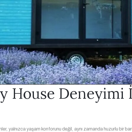
ny House Deneyimi İ
enler, yalnızca yaşam konforunu değil, aynı zamanda huzurlu bir barı