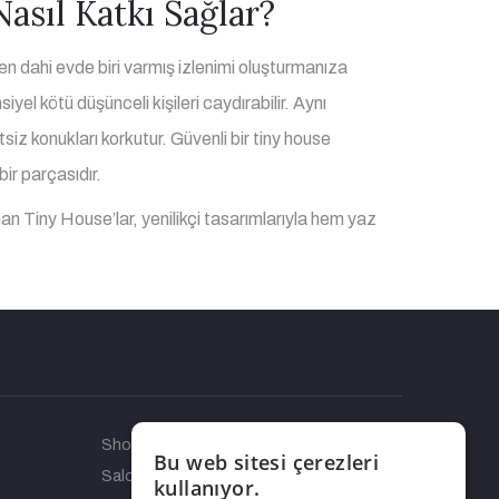
asıl Katkı Sağlar?
en dahi evde biri varmış izlenimi oluşturmanıza
el kötü düşünceli kişileri caydırabilir. Aynı
iz konukları korkutur. Güvenli bir tiny house
ir parçasıdır.
an Tiny House’lar, yenilikçi tasarımlarıyla hem yaz
Showroom 100. Yıl, Yeni Sanayi Sitesi, Yeni
Bu web sitesi çerezleri
Salon Sk. No: 3, 59100
kullanıyor.