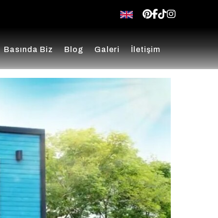
pinterest
facebook
tiktok
insta
Basında Biz
Blog
Galeri
İletişim