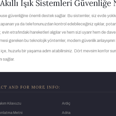
ıllı Işık Sistemleri Güvenliğe N
 house güvenliğine önemli destek sağlar. Bu sistemler, siz evde yokk
kapanan ya da telefonunuzdan kontrol edebileceğiniz ışıklar, potansiy
in etrafındaki hareketleri algılar ve hem sizi uyarır hem de davets
ilmesi gereken bu teknolojik yöntemler, modern güvenlik anlayışının b
içe, huzurlu bir yaşama adım atabilirsiniz. Dört mevsim konfor sun
ı sağlar.
CT AND FOR MORE INFO:
akım Kılavuzu
Ardıç
ınlatma Metni
Adria