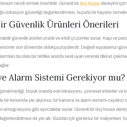
r konum tercih etmek önemlidir. Güvenli bir
tiny house
deneyimi için 
ğru lokasyon güvenliği değerlendirmesi, huzurlu bir hayatın temelini
ir Güvenlik Ürünleri Önerileri
aşınabilir güvenlik ürünleri pratik ve etkili çözümler sunar. Kapı ve 
 sensörler son dönemde oldukça popülerdir. Değerli eşyalarınızı güve
 alarmları da olası bir tehlike anında sesli uyarı vererek dikkat çekm
ağlar.
ve Alarm Sistemi Gerekiyor mu?
erekmediği, büyük oranda evin lokasyonu, çevresel etkenler ve bire
ole bir konumda yer alıyorsa, bir kamera ve alarm sistemi caydırıcı o
on entegrasyonu gibi ayrıcalıklar sunar. Güvenli bir tiny house deney
ğerlendirilmesi de yer alır. Bazıları için gereksiz bir maliyetken, ba